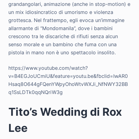
grandangolari, animazione (anche in stop-motion) e
un mix idiosincratico di umorismo e violenza
grottesca. Nel frattempo, egli evoca un’immagine
allarmante di “Mondomanila”, dove i bambini
crescono tra le discariche di rifiuti senza alcun
senso morale e un bambino che fuma con una
pistola in mano non è uno spettacolo insolito.
https://www.youtube.com/watch?
v=B4EGJoUCmiU&feature=youtu.be&fbclid=IwAR0
Hsaq8O644gFQenYWpyOhoWtvWXJi_NfNWY32BB
q1SsLDTk0qqNQriW3g
Tito’s Wedding di Rox
Lee