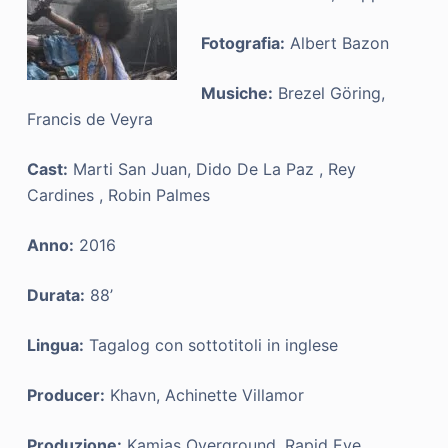
Fotografia:
Albert Bazon
Musiche:
Brezel Göring,
Francis de Veyra
Cast:
Marti San Juan, Dido De La Paz , Rey
Cardines , Robin Palmes
Anno:
2016
Durata:
88’
Lingua:
Tagalog con sottotitoli in inglese
Producer:
Khavn, Achinette Villamor
Produzione:
Kamias Overground, Rapid Eye