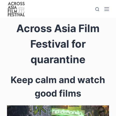
S
k
i
Across Asia Film
p
t
o
Festival for
c
o
quarantine
n
t
e
Keep calm and watch
n
t
good films