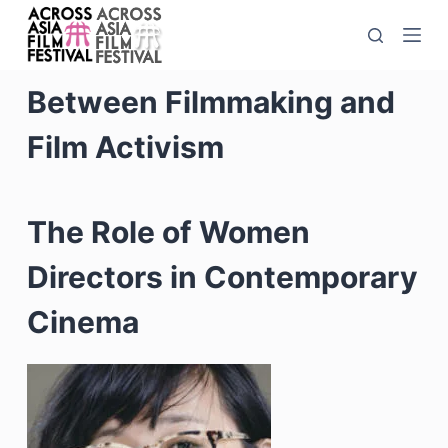
S
a
l
Between Filmmaking and
t
a
Film Activism
a
l
c
The Role of Women
o
n
Directors in Contemporary
t
e
Cinema
n
u
t
o