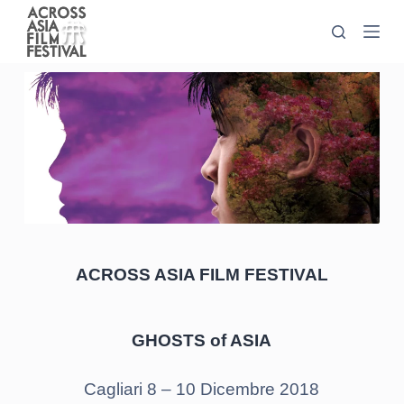
S
a
l
t
a
a
l
c
o
n
t
ACROSS ASIA FILM FESTIVAL
e
n
u
GHOSTS of ASIA
t
o
Cagliari 8 – 10 Dicembre 2018