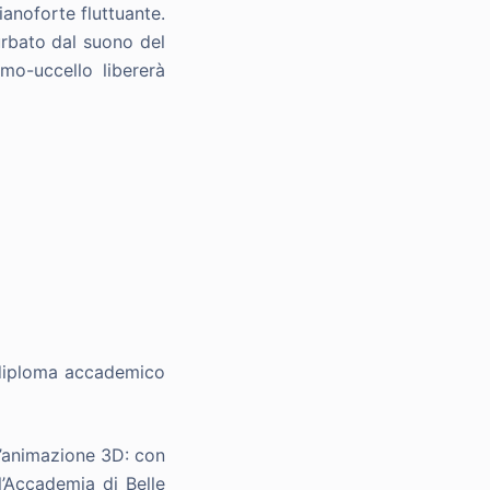
ianoforte fluttuante.
urbato dal suono del
mo-uccello libererà
l diploma accademico
l’animazione 3D: con
l’Accademia di Belle