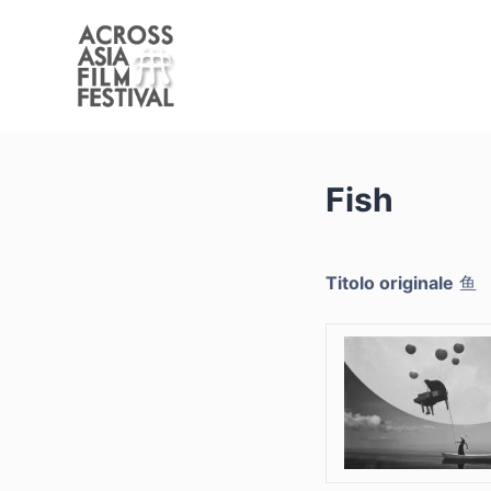
S
a
l
t
a
a
Fish
l
c
o
n
Titolo originale
鱼
t
e
n
u
t
o