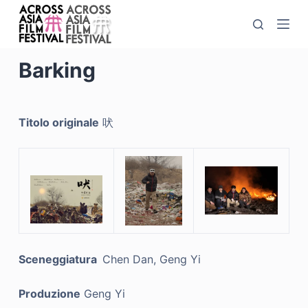
S
a
l
Barking
t
a
a
Titolo originale
吠
l
c
o
n
t
e
n
u
Sceneggiatura
Chen Dan, Geng Yi
t
o
Produzione
Geng Yi